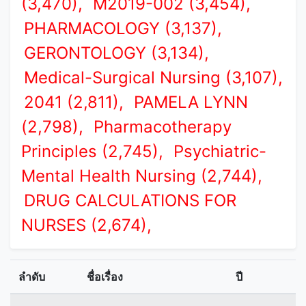
(3,470),
M2019-002 (3,454),
PHARMACOLOGY (3,137),
GERONTOLOGY (3,134),
Medical-Surgical Nursing (3,107),
2041 (2,811),
PAMELA LYNN
(2,798),
Pharmacotherapy
Principles (2,745),
Psychiatric-
Mental Health Nursing (2,744),
DRUG CALCULATIONS FOR
NURSES (2,674),
ลำดับ
ชื่อเรื่อง
ปี