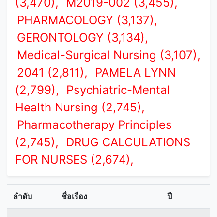
(3,470),
M2019-002 (3,455),
PHARMACOLOGY (3,137),
GERONTOLOGY (3,134),
Medical-Surgical Nursing (3,107),
2041 (2,811),
PAMELA LYNN
(2,799),
Psychiatric-Mental
Health Nursing (2,745),
Pharmacotherapy Principles
(2,745),
DRUG CALCULATIONS
FOR NURSES (2,674),
ลำดับ
ชื่อเรื่อง
ปี