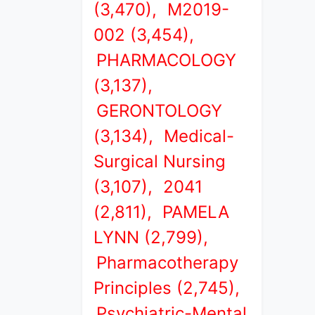
(3,470),
M2019-
002 (3,454),
PHARMACOLOGY
(3,137),
GERONTOLOGY
(3,134),
Medical-
Surgical Nursing
(3,107),
2041
(2,811),
PAMELA
LYNN (2,799),
Pharmacotherapy
Principles (2,745),
Psychiatric-Mental