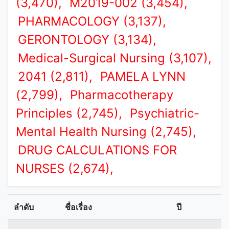
(3,470),
M2019-002 (3,454),
PHARMACOLOGY (3,137),
GERONTOLOGY (3,134),
Medical-Surgical Nursing (3,107),
2041 (2,811),
PAMELA LYNN
(2,799),
Pharmacotherapy
Principles (2,745),
Psychiatric-
Mental Health Nursing (2,745),
DRUG CALCULATIONS FOR
NURSES (2,674),
ลำดับ
ชื่อเรื่อง
ปี