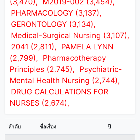
(3,470),
M2019-002 (3,454),
PHARMACOLOGY (3,137),
GERONTOLOGY (3,134),
Medical-Surgical Nursing (3,107),
2041 (2,811),
PAMELA LYNN
(2,799),
Pharmacotherapy
Principles (2,745),
Psychiatric-
Mental Health Nursing (2,744),
DRUG CALCULATIONS FOR
NURSES (2,674),
ลำดับ
ชื่อเรื่อง
ปี