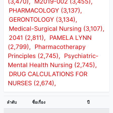
(3,470),
M2019-002 (3,455),
PHARMACOLOGY (3,137),
GERONTOLOGY (3,134),
Medical-Surgical Nursing (3,107),
2041 (2,811),
PAMELA LYNN
(2,799),
Pharmacotherapy
Principles (2,745),
Psychiatric-
Mental Health Nursing (2,745),
DRUG CALCULATIONS FOR
NURSES (2,674),
ลำดับ
ชื่อเรื่อง
ปี