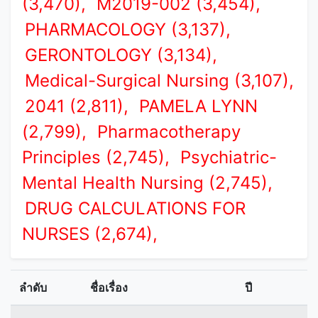
(3,470),
M2019-002 (3,454),
PHARMACOLOGY (3,137),
GERONTOLOGY (3,134),
Medical-Surgical Nursing (3,107),
2041 (2,811),
PAMELA LYNN
(2,799),
Pharmacotherapy
Principles (2,745),
Psychiatric-
Mental Health Nursing (2,745),
DRUG CALCULATIONS FOR
NURSES (2,674),
ลำดับ
ชื่อเรื่อง
ปี