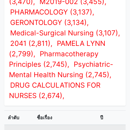
(3,470),
M2019-002 (3,455),
PHARMACOLOGY (3,137),
GERONTOLOGY (3,134),
Medical-Surgical Nursing (3,107),
2041 (2,811),
PAMELA LYNN
(2,799),
Pharmacotherapy
Principles (2,745),
Psychiatric-
Mental Health Nursing (2,745),
DRUG CALCULATIONS FOR
NURSES (2,674),
ลำดับ
ชื่อเรื่อง
ปี