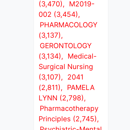
(3,470),
M2019-
002 (3,454),
PHARMACOLOGY
(3,137),
GERONTOLOGY
(3,134),
Medical-
Surgical Nursing
(3,107),
2041
(2,811),
PAMELA
LYNN (2,798),
Pharmacotherapy
Principles (2,745),
Psychiatric-Mental