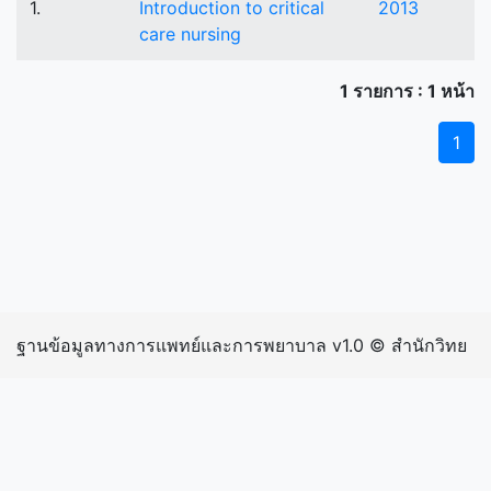
1.
Introduction to critical
2013
care nursing
1 รายการ : 1 หน้า
1
ฐานข้อมูลทางการแพทย์และการพยาบาล v1.0 © สำนักวิทย
บริการและเทคโนโลยีสารสนเทศ มหาวิทยาลัยราชภัฏ
กำแพงเพชร | inIP: 216.73.217.51 exIP: 202.29.15.242