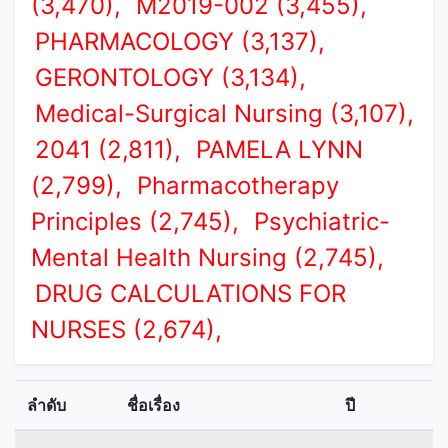
(3,470),
M2019-002 (3,455),
PHARMACOLOGY (3,137),
GERONTOLOGY (3,134),
Medical-Surgical Nursing (3,107),
2041 (2,811),
PAMELA LYNN
(2,799),
Pharmacotherapy
Principles (2,745),
Psychiatric-
Mental Health Nursing (2,745),
DRUG CALCULATIONS FOR
NURSES (2,674),
ลำดับ
ชื่อเรื่อง
ปี