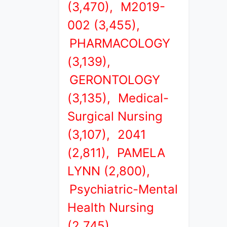
(3,470),
M2019-
002 (3,455),
PHARMACOLOGY
(3,139),
GERONTOLOGY
(3,135),
Medical-
Surgical Nursing
(3,107),
2041
(2,811),
PAMELA
LYNN (2,800),
Psychiatric-Mental
Health Nursing
(2,745),