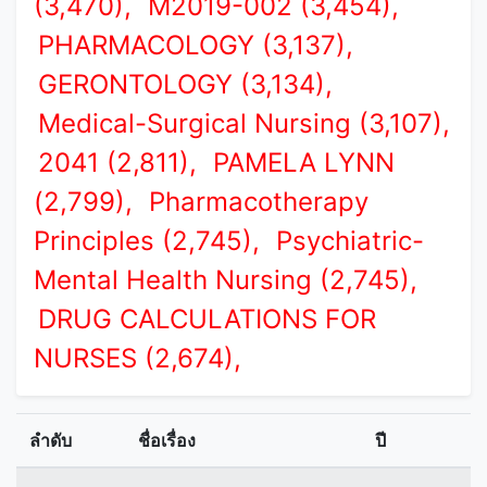
(3,470),
M2019-002 (3,454),
PHARMACOLOGY (3,137),
GERONTOLOGY (3,134),
Medical-Surgical Nursing (3,107),
2041 (2,811),
PAMELA LYNN
(2,799),
Pharmacotherapy
Principles (2,745),
Psychiatric-
Mental Health Nursing (2,745),
DRUG CALCULATIONS FOR
NURSES (2,674),
ลำดับ
ชื่อเรื่อง
ปี