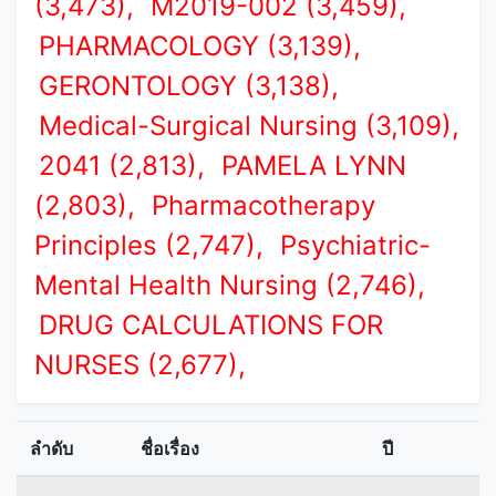
(3,473),
M2019-002 (3,459),
PHARMACOLOGY (3,139),
GERONTOLOGY (3,138),
Medical-Surgical Nursing (3,109),
2041 (2,813),
PAMELA LYNN
(2,803),
Pharmacotherapy
Principles (2,747),
Psychiatric-
Mental Health Nursing (2,746),
DRUG CALCULATIONS FOR
NURSES (2,677),
ลำดับ
ชื่อเรื่อง
ปี