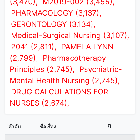
(3,470),
M2019-002 (3,455),
PHARMACOLOGY (3,137),
GERONTOLOGY (3,134),
Medical-Surgical Nursing (3,107),
2041 (2,811),
PAMELA LYNN
(2,799),
Pharmacotherapy
Principles (2,745),
Psychiatric-
Mental Health Nursing (2,745),
DRUG CALCULATIONS FOR
NURSES (2,674),
ลำดับ
ชื่อเรื่อง
ปี