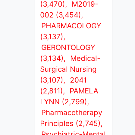
(3,470),
M2019-
002 (3,454),
PHARMACOLOGY
(3,137),
GERONTOLOGY
(3,134),
Medical-
Surgical Nursing
(3,107),
2041
(2,811),
PAMELA
LYNN (2,799),
Pharmacotherapy
Principles (2,745),
Psychiatric-Mental