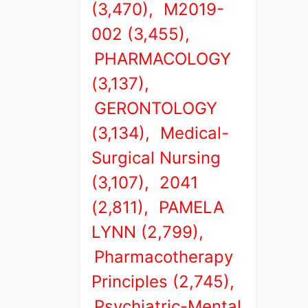
(3,470),
M2019-
002 (3,455),
PHARMACOLOGY
(3,137),
GERONTOLOGY
(3,134),
Medical-
Surgical Nursing
(3,107),
2041
(2,811),
PAMELA
LYNN (2,799),
Pharmacotherapy
Principles (2,745),
Psychiatric-Mental