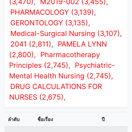
(3,470),
M2019-002 (3,455),
PHARMACOLOGY (3,139),
GERONTOLOGY (3,135),
Medical-Surgical Nursing (3,107),
2041 (2,811),
PAMELA LYNN
(2,800),
Pharmacotherapy
Principles (2,745),
Psychiatric-
Mental Health Nursing (2,745),
DRUG CALCULATIONS FOR
NURSES (2,675),
ลำดับ
ชื่อเรื่อง
ปี