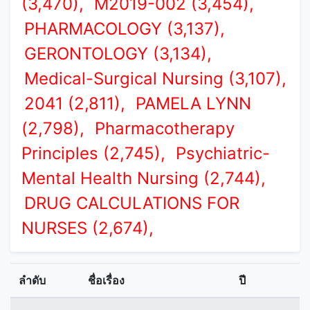
(3,470),
M2019-002 (3,454),
PHARMACOLOGY (3,137),
GERONTOLOGY (3,134),
Medical-Surgical Nursing (3,107),
2041 (2,811),
PAMELA LYNN
(2,798),
Pharmacotherapy
Principles (2,745),
Psychiatric-
Mental Health Nursing (2,744),
DRUG CALCULATIONS FOR
NURSES (2,674),
ลำดับ
ชื่อเรื่อง
ปี