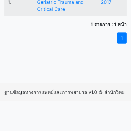
1.
Geriatric Trauma and
2017
Critical Care
1 รายการ : 1 หน้า
1
ฐานข้อมูลทางการแพทย์และการพยาบาล v1.0 © สำนักวิทย
บริการและเทคโนโลยีสารสนเทศ มหาวิทยาลัยราชภัฏ
กำแพงเพชร | inIP: 216.73.217.50 exIP: 202.129.39.207