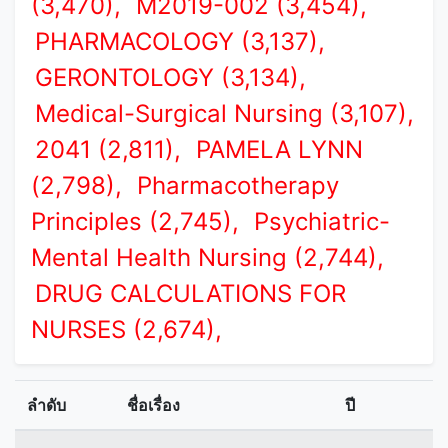
(3,470),
M2019-002 (3,454),
PHARMACOLOGY (3,137),
GERONTOLOGY (3,134),
Medical-Surgical Nursing (3,107),
2041 (2,811),
PAMELA LYNN
(2,798),
Pharmacotherapy
Principles (2,745),
Psychiatric-
Mental Health Nursing (2,744),
DRUG CALCULATIONS FOR
NURSES (2,674),
ลำดับ
ชื่อเรื่อง
ปี