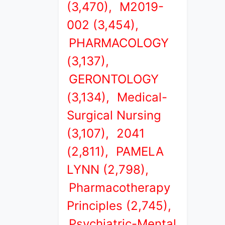
(3,470),
M2019-
002 (3,454),
PHARMACOLOGY
(3,137),
GERONTOLOGY
(3,134),
Medical-
Surgical Nursing
(3,107),
2041
(2,811),
PAMELA
LYNN (2,798),
Pharmacotherapy
Principles (2,745),
Psychiatric-Mental