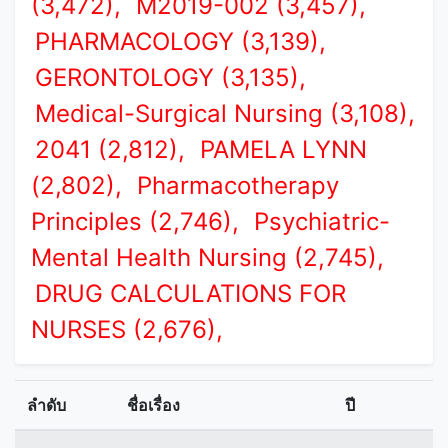
(3,472),
M2019-002 (3,457),
PHARMACOLOGY (3,139),
GERONTOLOGY (3,135),
Medical-Surgical Nursing (3,108),
2041 (2,812),
PAMELA LYNN
(2,802),
Pharmacotherapy
Principles (2,746),
Psychiatric-
Mental Health Nursing (2,745),
DRUG CALCULATIONS FOR
NURSES (2,676),
ลำดับ
ชื่อเรื่อง
ปี