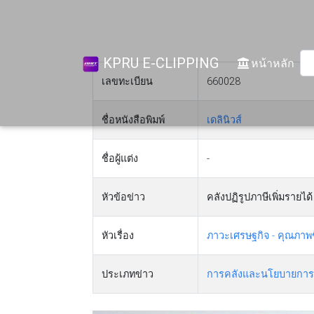
KPRU E-CLIPPING
(cur
หน้าหลัก
เลขทะเบียน
660028
ชื่อหนังสือพิมพ์
เดลินิวส์
ชื่อผู้แต่ง
-
หัวข้อข่าว
คลังปฏิรูปภาษีเพิ่มรายได
หัวเรื่อง
ภาวะเศรษฐกิจ - คุณภาพช
ประเภทข่าว
การคลังและนโยบายการ