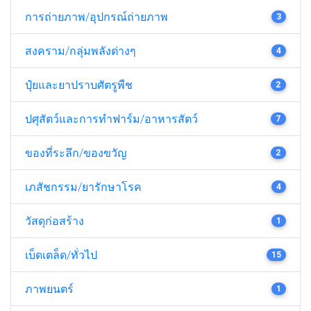
การถ่ายภาพ/อุปกรณ์ถ่ายภาพ
3
สงคราม/กลุ่มพลังต่างๆ
4
ปุ๋ยและยาปราบศัตรูพืช
2
ปศุสัตว์และการทำฟาร์ม/อาหารสัตว์
7
ของที่ระลึก/ของขวัญ
2
เภสัชกรรม/ยารักษาโรค
4
วัสดุก่อสร้าง
1
เบ็ดเตล็ด/ทั่วไป
15
ภาพยนตร์
1