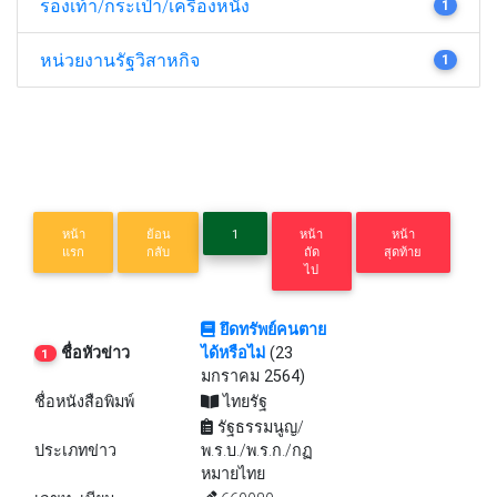
รองเท้า/กระเป๋า/เครื่องหนัง
1
หน่วยงานรัฐวิสาหกิจ
1
หน้า
ย้อน
1
หน้า
หน้า
แรก
กลับ
ถัด
สุดท้าย
ไป
ยึดทรัพย์คนตาย
ชื่อหัวข่าว
ได้หรือไม่
(23
1
มกราคม 2564)
ชื่อหนังสือพิมพ์
ไทยรัฐ
รัฐธรรมนูญ/
ประเภทข่าว
พ.ร.บ./พ.ร.ก./กฏ
หมายไทย