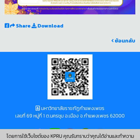
Share
Download
ย้อนกลับ
มหาวิทยาลัยราชภัฏกำแพงเพชร
เลขที่ 69 หมู่ที่ 1 ต.นครชุม อ.เมือง จ.กำแพงเพชร 62000
โดยการใช้เว็บไซต์ของ KPRU คุณรับทราบว่าคุณได้อ่านและทำความ