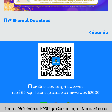
Share
Download
ย้อนกลับ
มหาวิทยาลัยราชภัฏกำแพงเพชร
เลขที่ 69 หมู่ที่ 1 ต.นครชุม อ.เมือง จ.กำแพงเพชร 62000
โดยการใช้เว็บไซต์ของ KPRU คุณรับทราบว่าคุณได้อ่านและทำความ