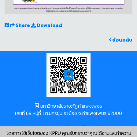
Share
Download
ย้อนกลับ
มหาวิทยาลัยราชภัฏกำแพงเพชร
เลขที่ 69 หมู่ที่ 1 ต.นครชุม อ.เมือง จ.กำแพงเพชร 62000
โดยการใช้เว็บไซต์ของ KPRU คุณรับทราบว่าคุณได้อ่านและทำความ