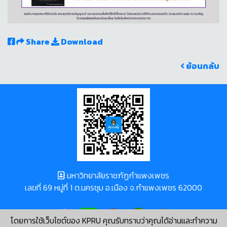
Share
Download
ย้อนกลับ
มหาวิทยาลัยราชภัฏกำแพงเพชร
เลขที่ 69 หมู่ที่ 1 ต.นครชุม อ.เมือง จ.กำแพงเพชร 62000
โดยการใช้เว็บไซต์ของ KPRU คุณรับทราบว่าคุณได้อ่านและทำความ