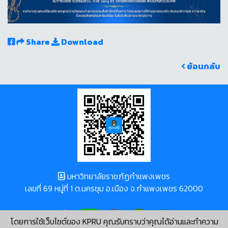
Share
Download
ย้อนกลับ
มหาวิทยาลัยราชภัฏกำแพงเพชร
เลขที่ 69 หมู่ที่ 1 ต.นครชุม อ.เมือง จ.กำแพงเพชร 62000
โดยการใช้เว็บไซต์ของ KPRU คุณรับทราบว่าคุณได้อ่านและทำความ