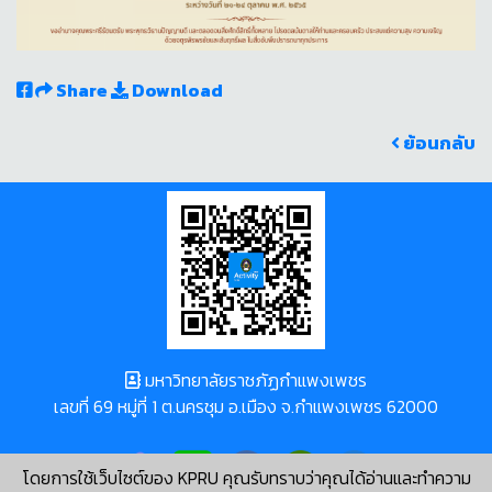
Share
Download
ย้อนกลับ
มหาวิทยาลัยราชภัฏกำแพงเพชร
เลขที่ 69 หมู่ที่ 1 ต.นครชุม อ.เมือง จ.กำแพงเพชร 62000
โดยการใช้เว็บไซต์ของ KPRU คุณรับทราบว่าคุณได้อ่านและทำความ