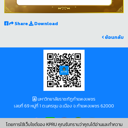
Share
Download
ย้อนกลับ
มหาวิทยาลัยราชภัฏกำแพงเพชร
เลขที่ 69 หมู่ที่ 1 ต.นครชุม อ.เมือง จ.กำแพงเพชร 62000
โดยการใช้เว็บไซต์ของ KPRU คุณรับทราบว่าคุณได้อ่านและทำความ