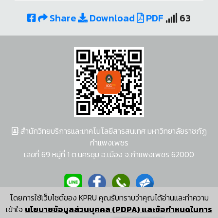
Share
Download
PDF
63
สำนักวิทยบริการและเทคโนโลยีสารสนเทศ มหาวิทยาลัยราชภัฏ
กำแพงเพชร
เลขที่ 69 หมู่ที่ 1 ต.นครชุม อ.เมือง จ.กำแพงเพชร 62000
โดยการใช้เว็บไซต์ของ KPRU คุณรับทราบว่าคุณได้อ่านและทำความ
ผู้พัฒนาระบบ อนุชา พวงผกา
เข้าใจ
นโยบายข้อมูลส่วนบุคคล (PDPA) และข้อกำหนดในการ