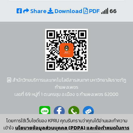
Share
Download
PDF
66
สำนักวิทยบริการและเทคโนโลยีสารสนเทศ มหาวิทยาลัยราชภัฏ
กำแพงเพชร
เลขที่ 69 หมู่ที่ 1 ต.นครชุม อ.เมือง จ.กำแพงเพชร 62000
โดยการใช้เว็บไซต์ของ KPRU คุณรับทราบว่าคุณได้อ่านและทำความ
ผู้พัฒนาระบบ อนุชา พวงผกา
เข้าใจ
นโยบายข้อมูลส่วนบุคคล (PDPA) และข้อกำหนดในการ