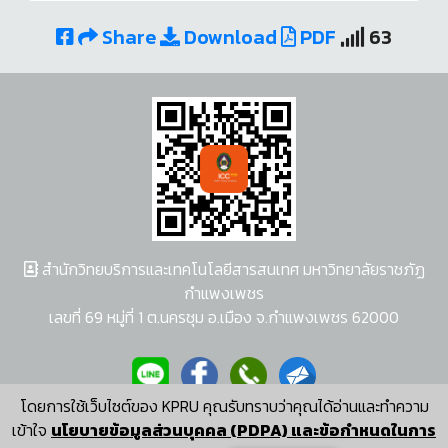
Share
Download
PDF
63
สำนักวิทยบริการและเทคโนโลยีสารสนเทศ มหาวิทยาลัยราชภัฏ
กำแพงเพชร
เลขที่ 69 หมู่ที่ 1 ต.นครชุม อ.เมือง จ.กำแพงเพชร 62000
โดยการใช้เว็บไซต์ของ KPRU คุณรับทราบว่าคุณได้อ่านและทำความ
ผู้พัฒนาระบบ อนุชา พวงผกา
เข้าใจ
นโยบายข้อมูลส่วนบุคคล (PDPA) และข้อกำหนดในการ