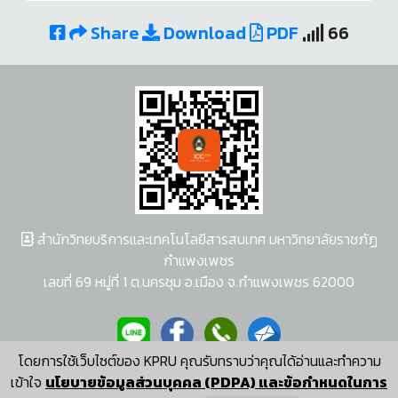
Share
Download
PDF
66
สำนักวิทยบริการและเทคโนโลยีสารสนเทศ มหาวิทยาลัยราชภัฏ
กำแพงเพชร
เลขที่ 69 หมู่ที่ 1 ต.นครชุม อ.เมือง จ.กำแพงเพชร 62000
โดยการใช้เว็บไซต์ของ KPRU คุณรับทราบว่าคุณได้อ่านและทำความ
ผู้พัฒนาระบบ อนุชา พวงผกา
เข้าใจ
นโยบายข้อมูลส่วนบุคคล (PDPA) และข้อกำหนดในการ