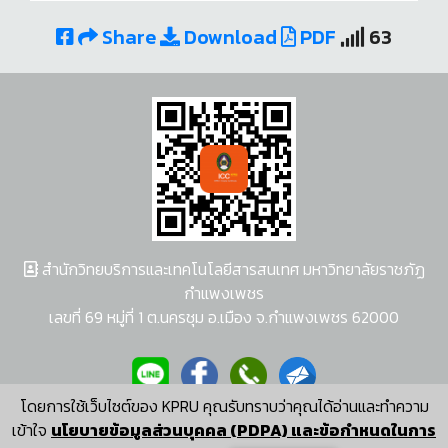
Share
Download
PDF
63
สำนักวิทยบริการและเทคโนโลยีสารสนเทศ มหาวิทยาลัยราชภัฏ
กำแพงเพชร
เลขที่ 69 หมู่ที่ 1 ต.นครชุม อ.เมือง จ.กำแพงเพชร 62000
โดยการใช้เว็บไซต์ของ KPRU คุณรับทราบว่าคุณได้อ่านและทำความ
ผู้พัฒนาระบบ อนุชา พวงผกา
เข้าใจ
นโยบายข้อมูลส่วนบุคคล (PDPA) และข้อกำหนดในการ