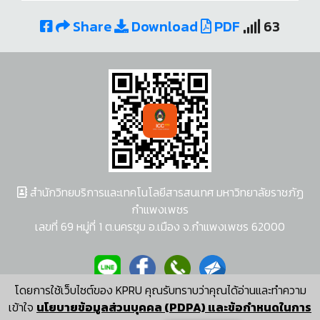
Share
Download
PDF
63
สำนักวิทยบริการและเทคโนโลยีสารสนเทศ มหาวิทยาลัยราชภัฏ
กำแพงเพชร
เลขที่ 69 หมู่ที่ 1 ต.นครชุม อ.เมือง จ.กำแพงเพชร 62000
โดยการใช้เว็บไซต์ของ KPRU คุณรับทราบว่าคุณได้อ่านและทำความ
ผู้พัฒนาระบบ อนุชา พวงผกา
เข้าใจ
นโยบายข้อมูลส่วนบุคคล (PDPA) และข้อกำหนดในการ