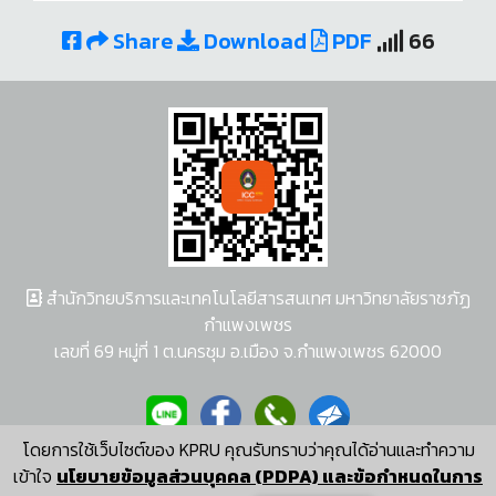
Share
Download
PDF
66
สำนักวิทยบริการและเทคโนโลยีสารสนเทศ มหาวิทยาลัยราชภัฏ
กำแพงเพชร
เลขที่ 69 หมู่ที่ 1 ต.นครชุม อ.เมือง จ.กำแพงเพชร 62000
โดยการใช้เว็บไซต์ของ KPRU คุณรับทราบว่าคุณได้อ่านและทำความ
ผู้พัฒนาระบบ อนุชา พวงผกา
เข้าใจ
นโยบายข้อมูลส่วนบุคคล (PDPA) และข้อกำหนดในการ