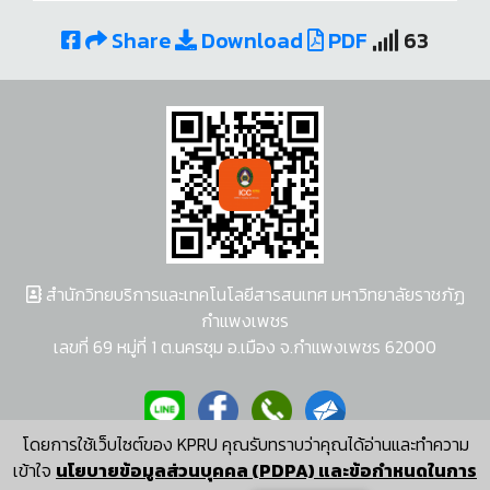
Share
Download
PDF
63
สำนักวิทยบริการและเทคโนโลยีสารสนเทศ มหาวิทยาลัยราชภัฏ
กำแพงเพชร
เลขที่ 69 หมู่ที่ 1 ต.นครชุม อ.เมือง จ.กำแพงเพชร 62000
โดยการใช้เว็บไซต์ของ KPRU คุณรับทราบว่าคุณได้อ่านและทำความ
ผู้พัฒนาระบบ อนุชา พวงผกา
เข้าใจ
นโยบายข้อมูลส่วนบุคคล (PDPA) และข้อกำหนดในการ