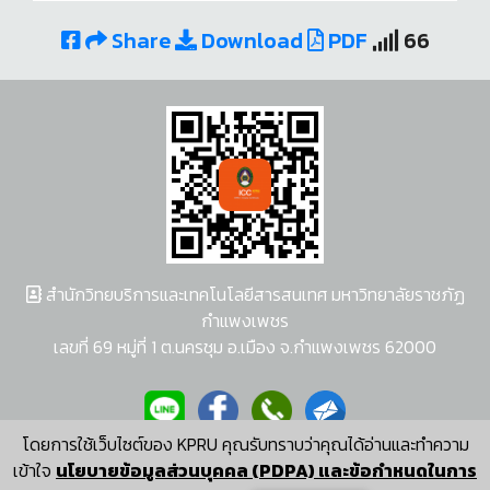
Share
Download
PDF
66
สำนักวิทยบริการและเทคโนโลยีสารสนเทศ มหาวิทยาลัยราชภัฏ
กำแพงเพชร
เลขที่ 69 หมู่ที่ 1 ต.นครชุม อ.เมือง จ.กำแพงเพชร 62000
โดยการใช้เว็บไซต์ของ KPRU คุณรับทราบว่าคุณได้อ่านและทำความ
ผู้พัฒนาระบบ อนุชา พวงผกา
เข้าใจ
นโยบายข้อมูลส่วนบุคคล (PDPA) และข้อกำหนดในการ