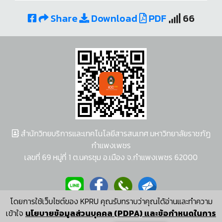
Share
Download
PDF
66
สำนักวิทยบริการและเทคโนโลยีสารสนเทศ มหาวิทยาลัยราชภัฏ
กำแพงเพชร
เลขที่ 69 หมู่ที่ 1 ต.นครชุม อ.เมือง จ.กำแพงเพชร 62000
โดยการใช้เว็บไซต์ของ KPRU คุณรับทราบว่าคุณได้อ่านและทำความ
ผู้พัฒนาระบบ อนุชา พวงผกา
เข้าใจ
นโยบายข้อมูลส่วนบุคคล (PDPA) และข้อกำหนดในการ