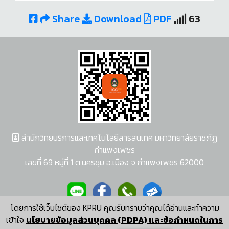
Share
Download
PDF
63
สำนักวิทยบริการและเทคโนโลยีสารสนเทศ มหาวิทยาลัยราชภัฏ
กำแพงเพชร
เลขที่ 69 หมู่ที่ 1 ต.นครชุม อ.เมือง จ.กำแพงเพชร 62000
โดยการใช้เว็บไซต์ของ KPRU คุณรับทราบว่าคุณได้อ่านและทำความ
ผู้พัฒนาระบบ อนุชา พวงผกา
เข้าใจ
นโยบายข้อมูลส่วนบุคคล (PDPA) และข้อกำหนดในการ