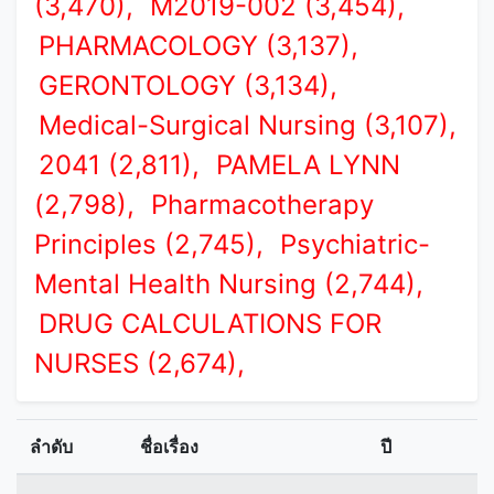
(3,470),
M2019-002 (3,454),
PHARMACOLOGY (3,137),
GERONTOLOGY (3,134),
Medical-Surgical Nursing (3,107),
2041 (2,811),
PAMELA LYNN
(2,798),
Pharmacotherapy
Principles (2,745),
Psychiatric-
Mental Health Nursing (2,744),
DRUG CALCULATIONS FOR
NURSES (2,674),
ลำดับ
ชื่อเรื่อง
ปี