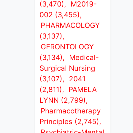
(3,470),
M2019-
002 (3,455),
PHARMACOLOGY
(3,137),
GERONTOLOGY
(3,134),
Medical-
Surgical Nursing
(3,107),
2041
(2,811),
PAMELA
LYNN (2,799),
Pharmacotherapy
Principles (2,745),
Psychiatric-Mental