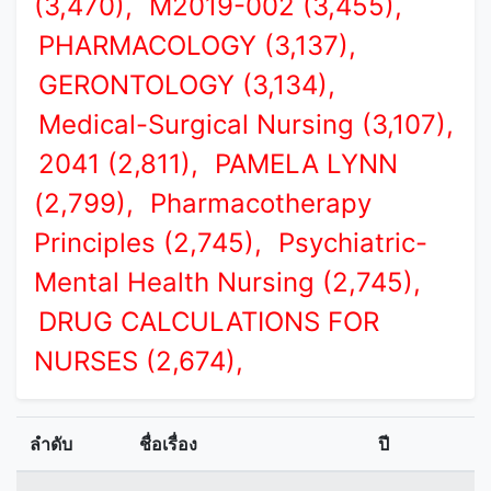
(3,470),
M2019-002 (3,455),
PHARMACOLOGY (3,137),
GERONTOLOGY (3,134),
Medical-Surgical Nursing (3,107),
2041 (2,811),
PAMELA LYNN
(2,799),
Pharmacotherapy
Principles (2,745),
Psychiatric-
Mental Health Nursing (2,745),
DRUG CALCULATIONS FOR
NURSES (2,674),
ลำดับ
ชื่อเรื่อง
ปี