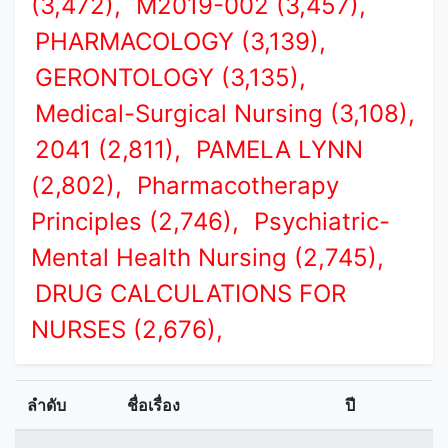
(3,472),
M2019-002 (3,457),
PHARMACOLOGY (3,139),
GERONTOLOGY (3,135),
Medical-Surgical Nursing (3,108),
2041 (2,811),
PAMELA LYNN
(2,802),
Pharmacotherapy
Principles (2,746),
Psychiatric-
Mental Health Nursing (2,745),
DRUG CALCULATIONS FOR
NURSES (2,676),
ลำดับ
ชื่อเรื่อง
ปี