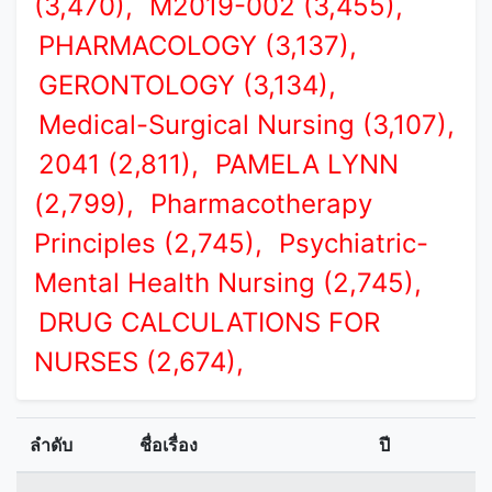
(3,470),
M2019-002 (3,455),
PHARMACOLOGY (3,137),
GERONTOLOGY (3,134),
Medical-Surgical Nursing (3,107),
2041 (2,811),
PAMELA LYNN
(2,799),
Pharmacotherapy
Principles (2,745),
Psychiatric-
Mental Health Nursing (2,745),
DRUG CALCULATIONS FOR
NURSES (2,674),
ลำดับ
ชื่อเรื่อง
ปี