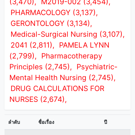
(3,470),
M2019-002 (3,454),
PHARMACOLOGY (3,137),
GERONTOLOGY (3,134),
Medical-Surgical Nursing (3,107),
2041 (2,811),
PAMELA LYNN
(2,799),
Pharmacotherapy
Principles (2,745),
Psychiatric-
Mental Health Nursing (2,745),
DRUG CALCULATIONS FOR
NURSES (2,674),
ลำดับ
ชื่อเรื่อง
ปี