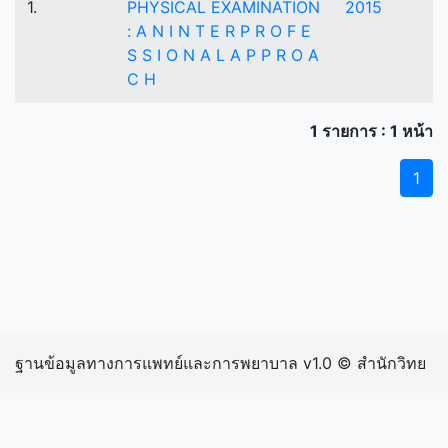
1.
PHYSICAL EXAMINATION
2015
: A N I N T E R P R O F E
S S I O N A L A P P R O A
C H
1 รายการ : 1 หน้า
1
ฐานข้อมูลทางการแพทย์และการพยาบาล v1.0 © สำนักวิทย
บริการและเทคโนโลยีสารสนเทศ มหาวิทยาลัยราชภัฏ