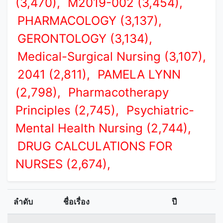
(3,470),
M2019-002 (3,454),
PHARMACOLOGY (3,137),
GERONTOLOGY (3,134),
Medical-Surgical Nursing (3,107),
2041 (2,811),
PAMELA LYNN
(2,798),
Pharmacotherapy
Principles (2,745),
Psychiatric-
Mental Health Nursing (2,744),
DRUG CALCULATIONS FOR
NURSES (2,674),
ลำดับ
ชื่อเรื่อง
ปี