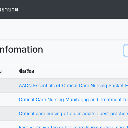
พยาบาล
Infomation
บ
ชื่อเรื่อง
AACN Essentials of Critical Care Nursing Pocket
Critical Care Nursing Monitoring and Treatment f
Critical care nursing of older adults : best practic
Fast Facts For the critical care Nurse critical care