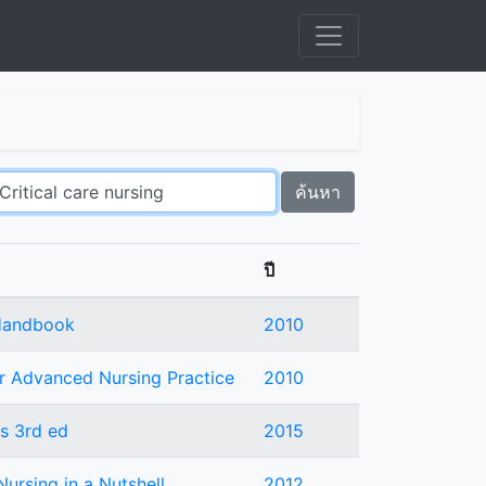
ค้นหา
ปี
 Handbook
2010
or Advanced Nursing Practice
2010
es 3rd ed
2015
 Nursing in a Nutshell
2012