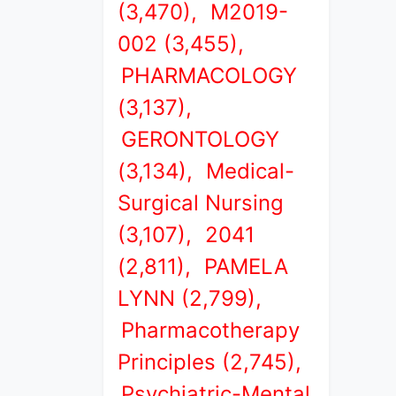
(3,470),
M2019-
002 (3,455),
PHARMACOLOGY
(3,137),
GERONTOLOGY
(3,134),
Medical-
Surgical Nursing
(3,107),
2041
(2,811),
PAMELA
LYNN (2,799),
Pharmacotherapy
Principles (2,745),
Psychiatric-Mental