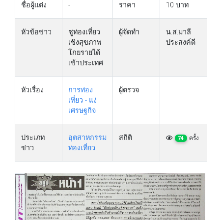
ชื่อผู้แต่ง
-
ราคา
10 บาท
หัวข้อข่าว
ชูท่องเที่ยว
ผู้จัดทำ
น.ส.มาลี
เชิงสุขภาพ
ประสงค์ดี
โกยรายได้
เข้าประเทศ
หัวเรื่อง
การท่อง
ผู้ตรวจ
เที่ยว - แง่
เศรษฐกิจ
ประเภท
อุตสาหกรรม
สถิติ
ครั้ง
74
ข่าว
ท่องเที่ยว